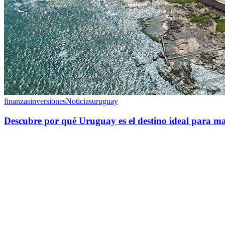
finanzas
inversiones
Noticias
uruguay
Descubre por qué Uruguay es el destino ideal para ma