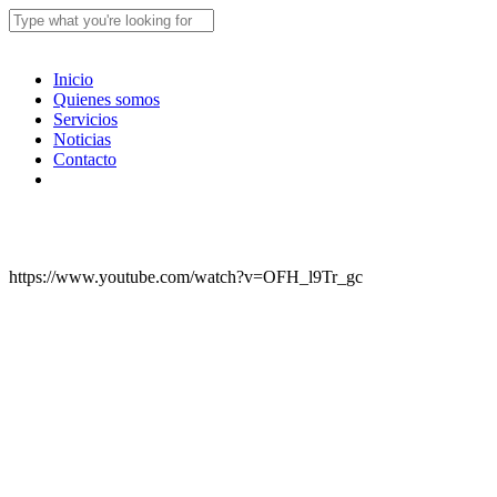
Skip
to
Close
main
Search
content
Menu
Inicio
Quienes somos
Servicios
Noticias
Contacto
facebook
linkedin
instagram
https://www.youtube.com/watch?v=OFH_l9Tr_gc